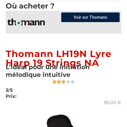
Où acheter ?
Voir sur Thomann
Thomann LH19N Lyre
Harp 19 Strings NA
L’idéal pour une initiation
mélodique intuitive
3/5
Prix:
85,00
€