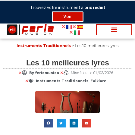
Aller
Trouvez votre instrument à
prix réduit
au
Voir
contenu
Ins­tru­ments Tra­di­tion­nels
>
Les 10 meilleures lyres
Les 10 meilleures lyres
By
feriamusica
Mise à jour le 01/03/2026
Ins­tru­ments Tra­di­tion­nels
,
Folklore