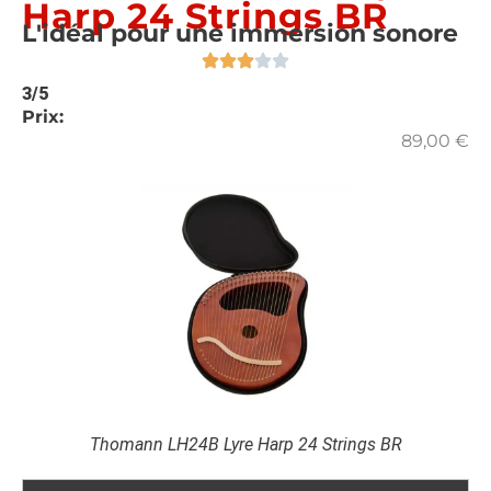
Harp 24 Strings BR
L'idéal pour une immersion sonore
3/5
Prix:
89,00
€
Thomann LH24B Lyre Harp 24 Strings BR