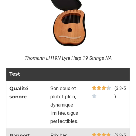
Thomann LH19N Lyre Harp 19 Strings NA
Test
Qualité
Son doux et
(3.3/5
sonore
plutôt plein,
)
dynamique
limitée, aigus
perfectibles.
Rapport
Prix bas,
(3.8/5