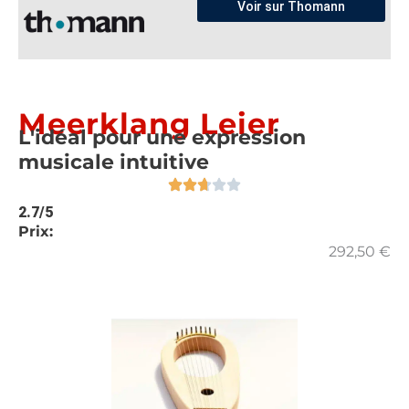
Voir sur Thomann
Meerklang Leier
L'idéal pour une expression
musicale intuitive
2.7/5
Prix:
292,50
€