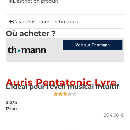
Description produit
Caractéristiques techniques
Où acheter ?
Voir sur Thomann
Auris Pentatonic Lyre
L’idéal pour l’éveil musical intuitif
3.3/5
Prix:
204,50
€