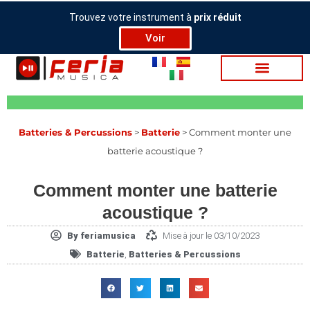
Aller
Trouvez votre instrument à
prix réduit
au
Voir
contenu
Bat­te­ries & Per­cus­sions
>
Batterie
>
Comment monter une
batterie acoustique ?
Comment monter une batterie
acoustique ?
By
feriamusica
Mise à jour le 03/10/2023
Batterie
,
Bat­te­ries & Per­cus­sions