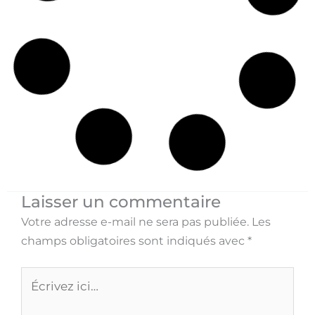
Les 10 meilleurs tambourins
Voir >