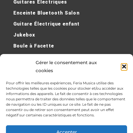
Guitares Électriques
Enceinte Bluetooth Salon
Guitare Électrique enfant
Jukebox
Boule à Facette
Gérer le consentement aux
Home Cinéma sans Fil
cookies
Lecteur CD Portable
Pour offrir les meilleures expériences, Feria Musica utilise des
technologies telles que les cookies pour stocker et/ou accéder aux
Piano à queue
informations des appareils. Le fait de consentir à ces technologies
nous permettra de traiter des données telles que le comportement
Micro Karaoké
de navigation ou les ID uniques sur ce site. Le fait de ne pas
consentir ou de retirer son consentement peut avoir un effet
Clarinette Basse
négatif sur certaines caractéristiques et fonctions.
Trombones
Accepter