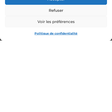
Saxophones
Refuser
Enceintes de Monitoring
Voir les préférences
Piano Débutant
Politique de confidentialité
Micro Podcast
Micro Sans Fil
Cours de Piano en Ligne
Contrebasses Électriques
Synthétiseur
© All rights reserved Feria Musica