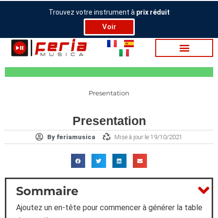
Aller
Trouvez votre instrument à
prix réduit
au
Voir
contenu
Presentation
Presentation
By
feriamusica
Mise à jour le 19/10/2021
Sommaire
Ajoutez un en-tête pour commencer à générer la table