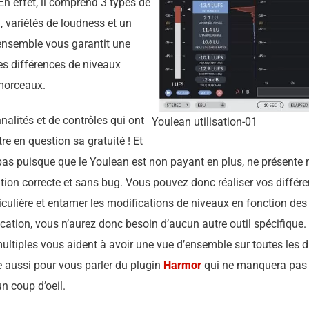
En effet, il comprend 3 types de
 variétés de loudness et un
ensemble vous garantit une
es différences de niveaux
morceaux.
alités et de contrôles qui ont
Youlean utilisation-01
re en question sa gratuité ! Et
pas puisque que le Youlean est non payant en plus, ne présente ni
tion correcte et sans bug. Vous pouvez donc réaliser vos diffé
iculière et entamer les modifications de niveaux en fonction des
ication, vous n’aurez donc besoin d’aucun autre outil spécifique
ultiples vous aident à avoir une vue d’ensemble sur toutes les 
te aussi pour vous parler du plugin
Harmor
qui ne manquera pas d
un coup d’oeil.