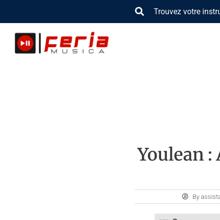
Aller
Trouvez votre inst
au
contenu
Youlean :
By
assista