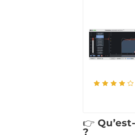
👉️
Qu’est
?