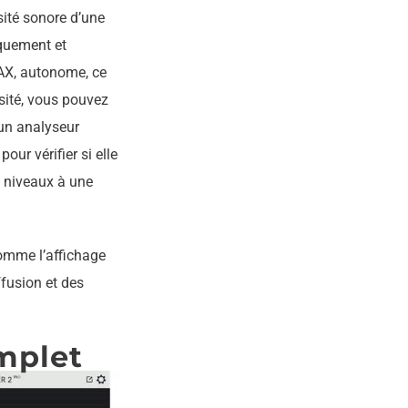
sité sonore d’une
iquement et
AAX, autonome, ce
sité, vous pouvez
e un analyseur
our vérifier si elle
s niveaux à une
omme l’affichage
fusion et des
mplet