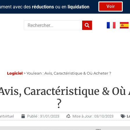
Voir
rument avec des
réductions
ou en
liquidation
Rechercher
Logiciel
>
Youlean : Avis, Caractéristique & Où Acheter ?
 Avis, Caractéristique & Où
?
ntvirtuel
Publié :
31/01/2023
Mise à Jour : 03/10/2023
L