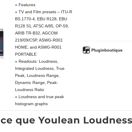
Features
TV and Film presets – ITU-R
BS.1770-4, EBU R128, EBU
R128 S1, ATSC A/85, OP-59,
ARIB TR-B32, AGCOM
219/09/CSP, ASWG-R001
HOME, and ASWG-R001
Pluginboutique
PORTABLE
Readouts: Loudness,
Integrated Loudness, True
Peak, Loudness Range,
Dynamic Range, Peak-
Loudness Ratio
Loudness and true peak
histogram graphs
-ce que Youlean Loudnes