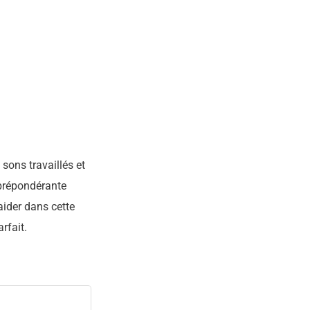
 sons travaillés et
 prépondérante
aider dans cette
rfait.