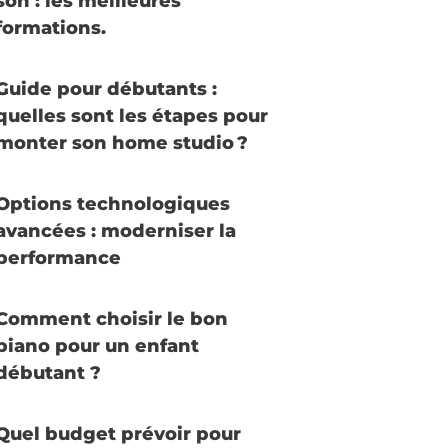
son : les meilleures
formations.
Guide pour débutants :
quelles sont les étapes pour
monter son home studio ?
Options technologiques
avancées : moderniser la
performance
Comment choisir le bon
piano pour un enfant
débutant ?
Quel budget prévoir pour