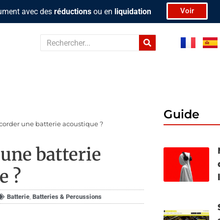
Voir
rument avec des
réductions
ou en
liquidation
Rechercher
Guide
rder une batterie acoustique ?
une batterie
e ?
Batterie
,
Bat­te­ries & Per­cus­sions