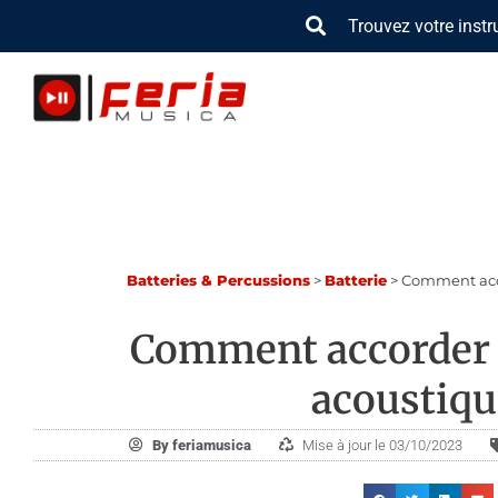
Aller
Trouvez votre inst
au
contenu
Bat­te­ries & Per­cus­sions
>
Batterie
>
Comment acco
Comment accorder 
acoustiqu
By
feriamusica
Mise à jour le 03/10/2023