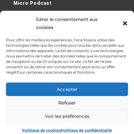
Micro Podcast
Micro Sans Fil
Gérer le consentement aux
Cours de Piano en Ligne
cookies
Contrebasses Électriques
Pour offrir les meilleures expériences, Feria Musica utilise des
technologies telles que les cookies pour stocker et/ou accéder aux
Synthétiseur
informations des appareils. Le fait de consentir à ces technologies
nous permettra de traiter des données telles que le comportement
de navigation ou les ID uniques sur ce site. Le fait de ne pas
consentir ou de retirer son consentement peut avoir un effet
négatif sur certaines caractéristiques et fonctions.
© All rights reserved Feria Musica
Accepter
Lorem ipsum dolor sit amet, consectetur adipiscing elit.
Ut elit tellus, luctus nec ullamcorper mattis, pulvinar
Refuser
dapibus leo.
Voir les préférences
T
F
Y
P
T
R
w
a
o
i
u
e
Politique de cookies
Politique de confidentialité
i
c
u
n
m
d