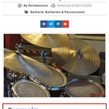
By
feriamusica
Mise à jour le 03/10/2023
Batterie
,
Bat­te­ries & Per­cus­sions
Scroll