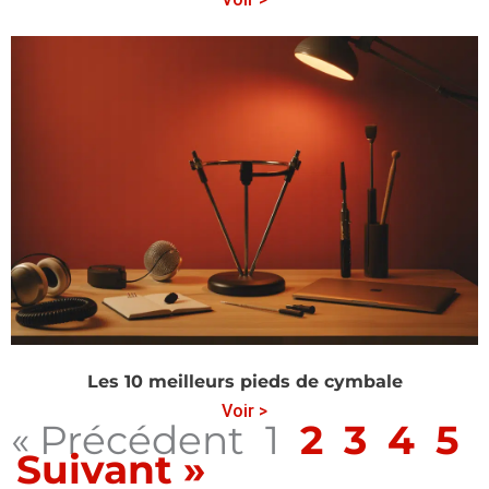
Les 10 meilleurs pieds de cymbale
Voir >
« Précédent
1
2
3
4
5
Suivant »