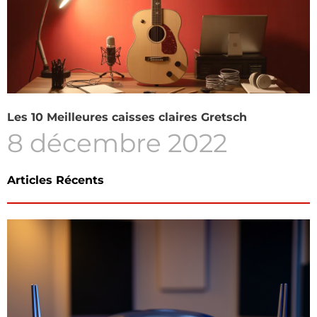
Les 10 Meilleures caisses claires Gretsch
8 décembre 2022
Articles Récents
Page
Page
Page
Pag
Pa