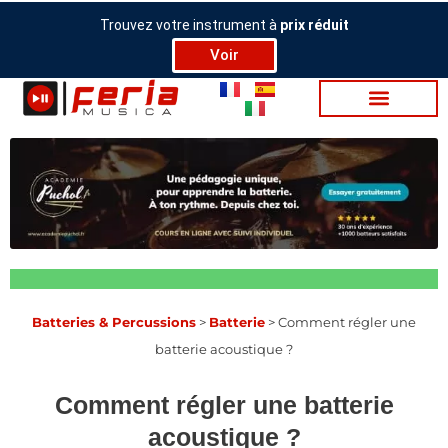
Aller
Trouvez votre instrument à
prix réduit
au
Voir
contenu
Bat­te­ries & Per­cus­sions
>
Batterie
>
Comment régler une
batterie acoustique ?
Comment régler une batterie
acoustique ?