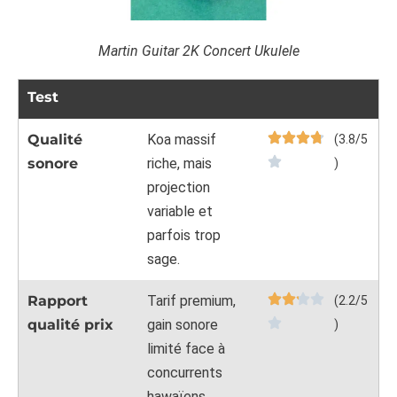
Martin Guitar 2K Concert Ukulele
Test
Qualité
Koa massif
(3.8/5
sonore
riche, mais
)
projection
variable et
parfois trop
sage.
Rapport
Tarif premium,
(2.2/5
qualité prix
gain sonore
)
limité face à
concurrents
hawaïens.