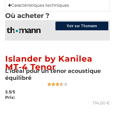
Caractéristiques techniques
Où acheter ?
Voir sur Thomann
Islander by Kanilea
MT-4 Tenor
L’idéal pour un ténor acoustique
équilibré
3.5/5
Prix:
174,00
€