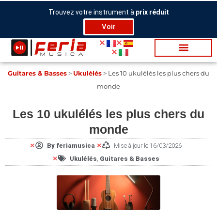
Aller
Trouvez votre instrument à
prix réduit
au
Voir
contenu
Gui­tares & Basses
>
Ukulélés
>
Les 10 ukulélés les plus chers du
monde
Les 10 ukulélés les plus chers du
monde
By
feriamusica
Mise à jour le 16/03/2026
Ukulélés
,
Gui­tares & Basses